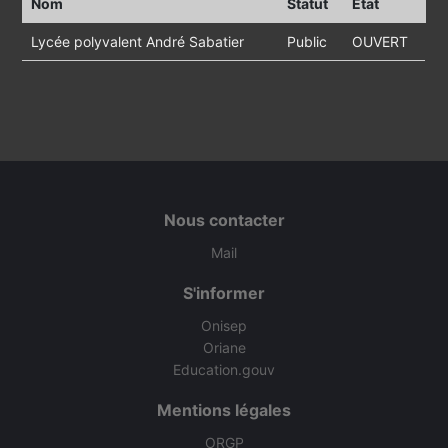
Nom
Statut
Etat
Lycée polyvalent André Sabatier
Public
OUVERT
Nous contacter
Mail
S'informer
Onisep
Oriane
Education.gouv
Mentions légales
ORGP