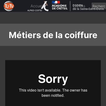
Skip
to
Accueil
Filières
Lycées
content
Métiers de la coiffure