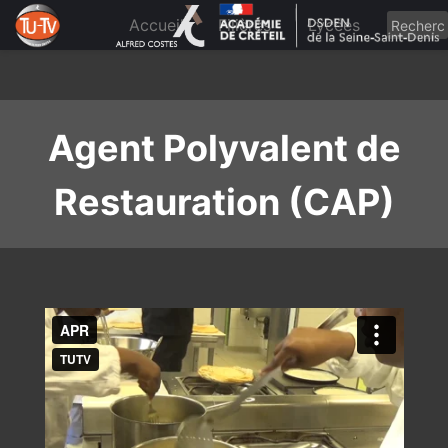
Skip
to
Accueil
Filières
Lycées
content
Agent Polyvalent de
Restauration (CAP)