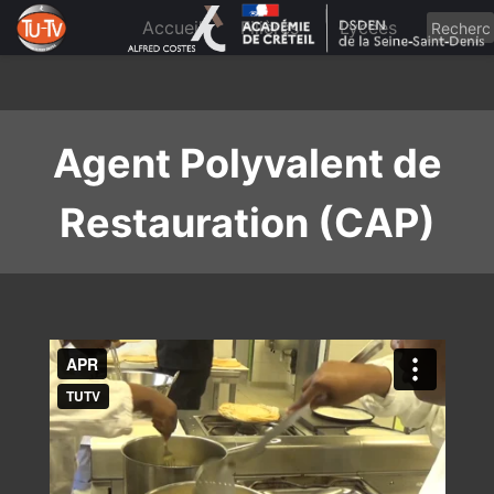
Skip
to
Accueil
Filières
Lycées
content
Agent Polyvalent de
Restauration (CAP)