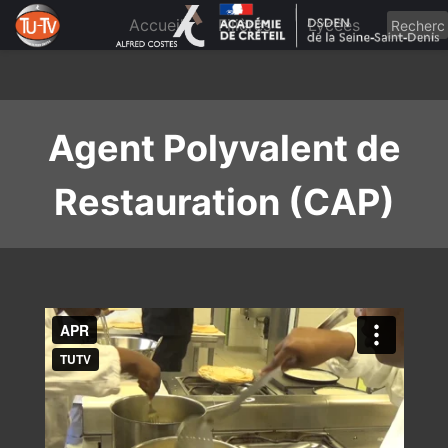
Skip
to
Accueil
Filières
Lycées
content
Agent Polyvalent de
Restauration (CAP)