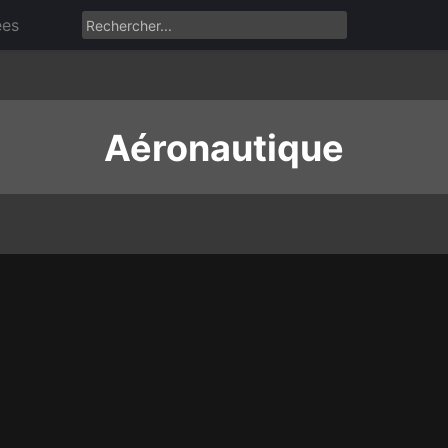
ées
Aéronautique