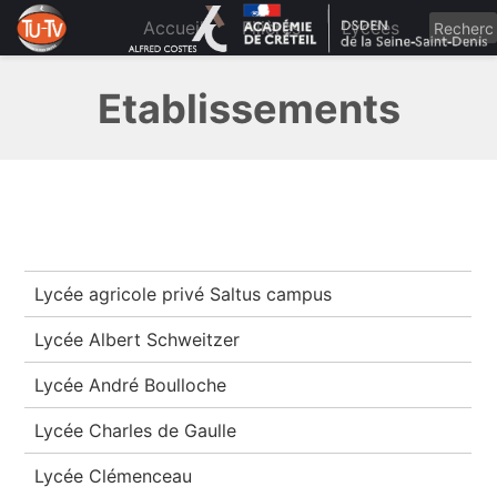
Skip
to
Accueil
Filières
Lycées
content
Etablissements
Lycée agricole privé Saltus campus
Lycée Albert Schweitzer
Lycée André Boulloche
Lycée Charles de Gaulle
Lycée Clémenceau